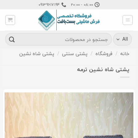
Ski
09139617194
08:00 - 20:00
t
conten
جستجو
برای:
خانه
/
فروشگاه
/
پشتی سنتی
/
پشتی شاه نشین
پشتی شاه نشین ترمه