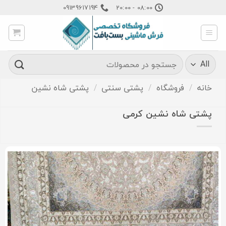
Ski
09139617194
08:00 - 20:00
t
conten
جستجو
برای:
خانه
/
فروشگاه
/
پشتی سنتی
/
پشتی شاه نشین
پشتی شاه نشین کرمی