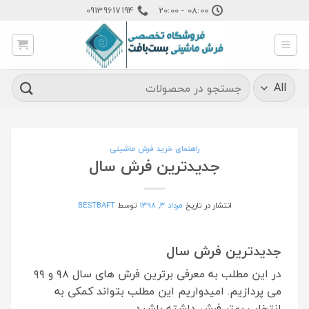
Ski
09139617194
08:00 - 20:00
t
conten
جستجو
برای:
راهنمای خرید فرش ماشینی
جدیدترین فرش سال
انتشار در تاریخ
مرداد 3, 1398
توسط
BESTBAFT
جدیدترین فرش سال
در این مطلب به معرفی برترین فرش های سال ۹۸ و ۹۹
می پردازیم. امیدواریم این مطلب بتواند کمکی به
انتخاب بهتر فرش داشته باشید.