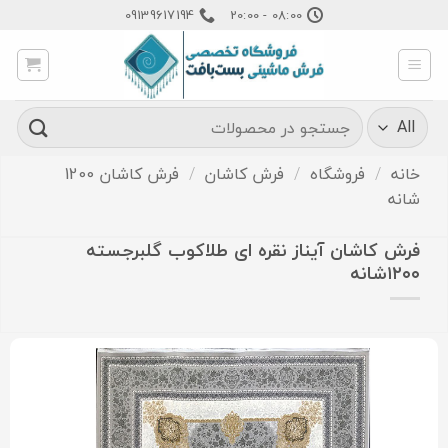
Ski
09139617194
08:00 - 20:00
t
conten
جستجو
برای:
خانه
/
فروشگاه
/
فرش کاشان
/
فرش کاشان 1200
شانه
فرش کاشان آیناز نقره ای طلاکوب گلبرجسته
۱۲۰۰شانه