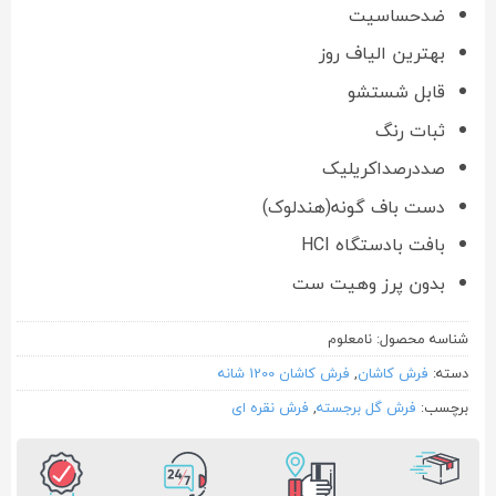
ضدحساسیت
بهترین الیاف روز
قابل شستشو
ثبات رنگ
صددرصداکریلیک
دست باف گونه(هندلوک)
بافت بادستگاه HCI
بدون پرز وهیت ست
شناسه محصول:
نامعلوم
دسته:
فرش کاشان
,
فرش کاشان 1200 شانه
برچسب:
فرش گل برجسته
,
فرش نقره ای