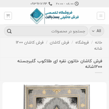
Ski
09139617194
08:00 - 20:00
t
conten
جستجو
برای:
خانه
/
فروشگاه
/
فرش کاشان
/
فرش کاشان 1200
شانه
فرش کاشان خاتون نقره ای طلاکوب گلبرجسته
۱۲۰۰شانه