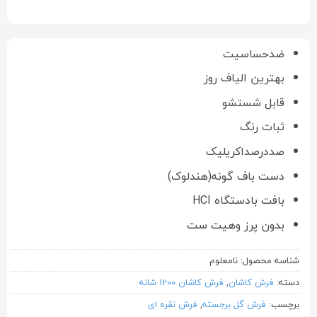
ضدحساسیت
بهترین الیاف روز
قابل شستشو
ثبات رنگ
صددرصداکریلیک
دست باف گونه(هندلوک)
بافت بادستگاه HCI
بدون پرز وهیت ست
شناسه محصول:
نامعلوم
دسته:
فرش کاشان
,
فرش کاشان 1200 شانه
برچسب:
فرش گل برجسته
,
فرش نقره ای