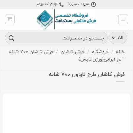
Ski
09139617194
08:00 - 20:00
t
conten
جستجو
برای:
خانه
/
فروشگاه
/
فرش کاشان
/
فرش کاشان 700 شانه
- نخ ایرانی(ورژن.تاپس)
فرش کاشان طرح ناردون ۷۰۰ شانه