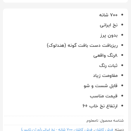
۷۰۰ شانه
نخ ایرانی
بدون پرز
ریزبافت دست بافت گونه (هندلوک)
۸رنگ واقعی
ثبات رنگ
مقاومت زیاد
قابل شست و شو
قیمت مناسب
ارتفاع نخ خاب +۶
شناسه محصول:
نامعلوم
دسته:
فرش کاشان
,
فرش کاشان 700 شانه - نخ ایرانی(ورژن.تاپس)