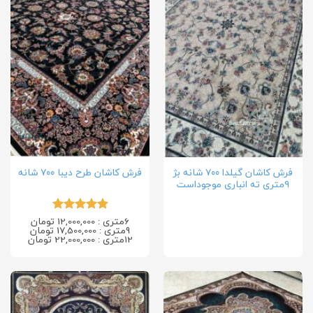
فرش کاشان گیلدا ۷۰۰ شانه بژ
فرش کاشان طرح دیبا ۷۰۰ شانه
۹متری ته انباری موجوداست
6متری : 12,000,000 تومان
امتیاز
5
از
9متری : 17,500,000 تومان
5
12متری : 22,000,000 تومان