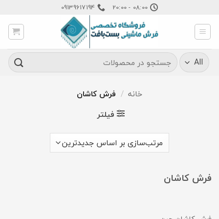
Ski
09139617194
08:00 - 20:00
t
conten
جستجو
برای:
خانه
/
فرش کاشان
فیلتر
فرش کاشان
فرش کاشان چین